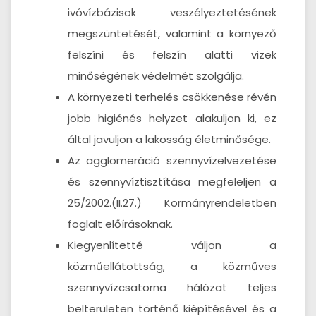
ivóvízbázisok veszélyeztetésének
megszüntetését, valamint a környező
felszíni és felszín alatti vizek
minőségének védelmét szolgálja.
A környezeti terhelés csökkenése révén
jobb higiénés helyzet alakuljon ki, ez
által javuljon a lakosság életminősége.
Az agglomeráció szennyvízelvezetése
és szennyvíztisztítása megfeleljen a
25/2002.(II.27.) Kormányrendeletben
foglalt előírásoknak.
Kiegyenlítetté váljon a
közműellátottság, a közműves
szennyvízcsatorna hálózat teljes
belterületen történő kiépítésével és a