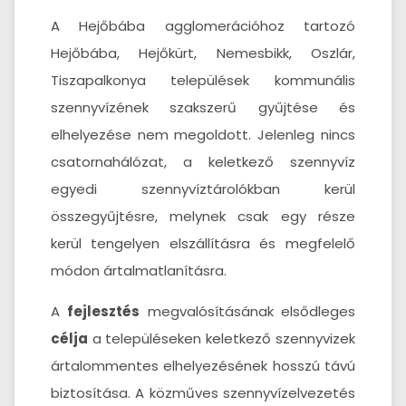
A Hejőbába agglomerációhoz tartozó
Hejőbába, Hejőkürt, Nemesbikk, Oszlár,
Tiszapalkonya települések kommunális
szennyvízének szakszerű gyűjtése és
elhelyezése nem megoldott. Jelenleg nincs
csatornahálózat, a keletkező szennyvíz
egyedi szennyvíztárolókban kerül
összegyűjtésre, melynek csak egy része
kerül tengelyen elszállításra és megfelelő
módon ártalmatlanításra.
A
fejlesztés
megvalósításának elsődleges
célja
a településeken keletkező szennyvizek
ártalommentes elhelyezésének hosszú távú
biztosítása. A közműves szennyvízelvezetés