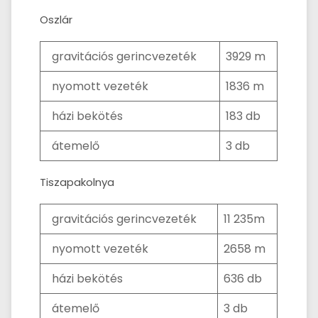
Oszlár
gravitációs gerincvezeték
3929 m
nyomott vezeték
1836 m
házi bekötés
183 db
átemelő
3 db
Tiszapakolnya
gravitációs gerincvezeték
11 235m
nyomott vezeték
2658 m
házi bekötés
636 db
átemelő
3 db