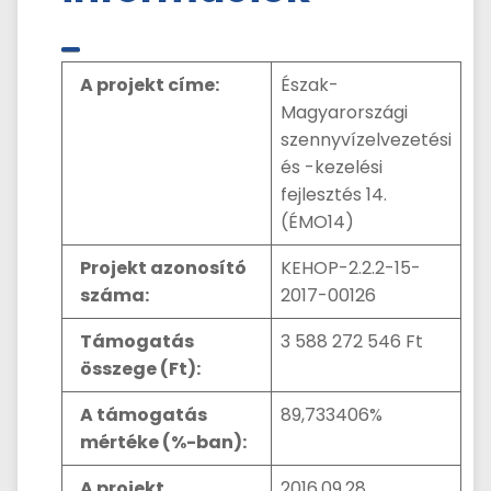
A projekt címe:
Észak-
Magyarországi
szennyvízelvezetési
és -kezelési
fejlesztés 14.
(ÉMO14)
Projekt azonosító
KEHOP-2.2.2-15-
száma:
2017-00126
Támogatás
3 588 272 546 Ft
összege (Ft):
A támogatás
89,733406%
mértéke (%-ban):
A projekt
2016.09.28.