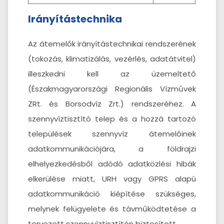
Irányítástechnika
Az átemelők irányítástechnikai rendszerének
(tokozás, klimatizálás, vezérlés, adatátvitel)
illeszkedni kell az üzemeltető
(Északmagyarországi Regionális Vízművek
ZRt. és Borsodvíz Zrt.) rendszeréhez. A
szennyvíztisztító telep és a hozzá tartozó
települések szennyvíz átemelőinek
adatkommunikációjára, a földrajzi
elhelyezkedésből adódó adatközlési hibák
elkerülése miatt, URH vagy GPRS alapú
adatkommunikáció kiépítése szükséges,
melynek felügyelete és távműködtetése a
tervezett szennyvíztisztítón biztosított.