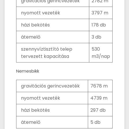
gravitációs gerincvezeték
2782 m
nyomott vezeték
3797 m
házi bekötés
178 db
átemelő
3 db
szennyvíztisztító telep
530
tervezett kapacitása
m3/nap
Nemesbikk
gravitációs gerincvezeték
7678 m
nyomott vezeték
4739 m
házi bekötés
297 db
átemelő
5 db