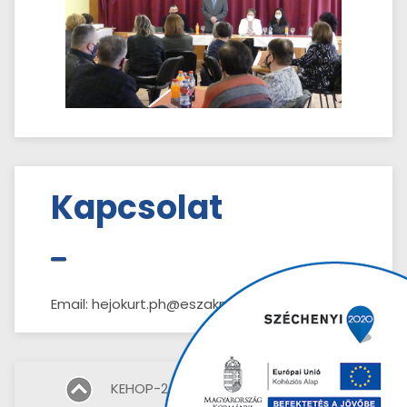
Kapcsolat
Email: hejokurt.ph@eszaknet.hu
KEHOP-2.2.2-15-2017-00126