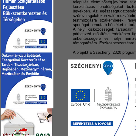
települési életminőség javítása is: 
konzultációs lehetőségeket bizto
ügyekben. Az egészségtudatosság 
szűrővizsgálatokon való részvételr
testmozgásra szakemberek irányí
sportágat bemutató börzéket is tart
A helyi kisközösségek társadalmi
párbeszéd erősítése érdekében fig
önkéntességére és helyi nemzet
támogatására. Eszközbeszerzésre is
A projekt a Széchenyi 2020 program