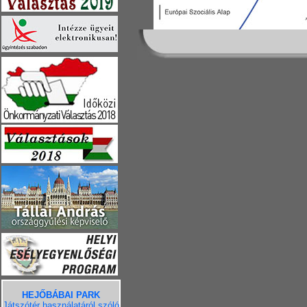
HEJŐBÁBAI PARK
Játszótér használatáról szóló