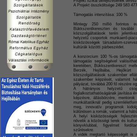
Projekt fizikai befejezésének tervez
A Projekt összköltsége 249 583 477
Támogatás intenzitása: 100 %
Mintegy 250 millió forintos eu
Bükkszentkereszten és további
közszolgáltatások terén jelentk
helyzetű csoportok munkaerő-piaco
kisközösségek társadalom-szerv
kultúrák közötti párbeszédet.
A konzorcium 100 %-os támogatás m
támogatás segítségével valósíth
keretében, Bükkszentkereszt mel
Berzék, Hejőbába, Hejőkürt
közszolgáltatások szakember ellá
szakember képzését, valamint há
pályázat, továbbá 200 fő részére egy
A hátrányos helyzetű csop
foglalkoztathatóságának javítása é
képzésre, állásbörzére, mentorok 
munkáltatóknál pedig szemléletfor
meg, innovatív programok kidol
különösen a romák, valamint a hátrá
A helyi kisközösségek fejleszt
növelik a közösségi terek és kultur
könyvklubbal, figyelmet fordít
szűrésekre.
A vidék megtartó képességét is n