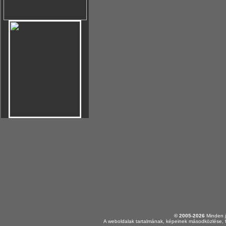
© 2005-2026
Minden j
A weboldalak tartalmának, képeinek másodközlése, f