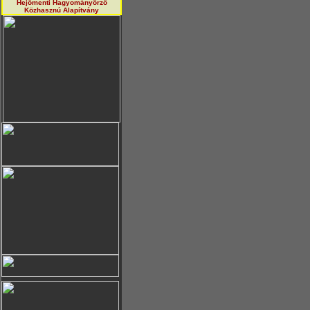
Hejőmenti Hagyományörző
Közhasznú Alapítvány