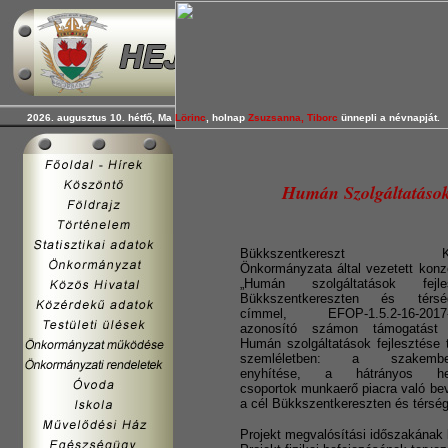
2026. augusztus 10. hétfő, Ma
Lörinc
, holnap
Zsuzsanna, Tiborc
ünnepli a névnapját.
Humán Szolgáltatások 
Bükkszentkereszt Kö
Önkormányzata által vezetett konz
„Humán szolgáltatások fejle
Bükkszentkereszten és térsé
címmel, EFOP-1.5.2-16-2017-
azonosító számon támogatást 
Humán szolgáltatások fejlesztése 
szemléletben: a szakember
enyhítése, a hátrányos hel
csoportok munkaerő piacra való be
a cél Bükkszentkereszten és térsé
Projekt megvalósítási időszakának 