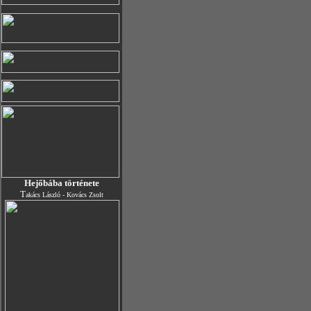
Hejőbába története
T
akács László - Kovács Zsolt