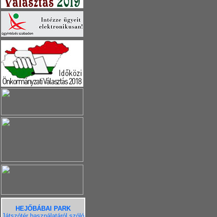
HEJŐBÁBAI PARK
Játszótér használatáról szóló