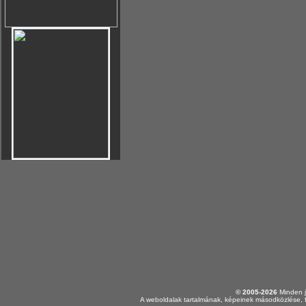
© 2005-2026
Minden j
A weboldalak tartalmának, képeinek másodközlése, f