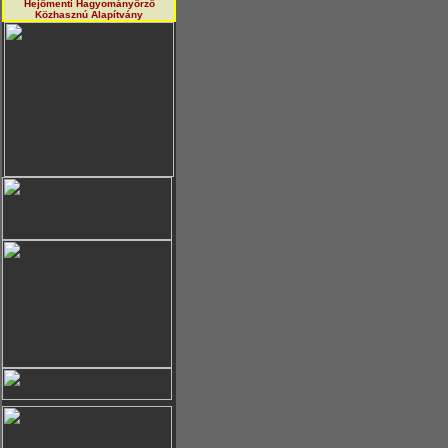
Hejőmenti Hagyományörző
Közhasznú Alapítvány