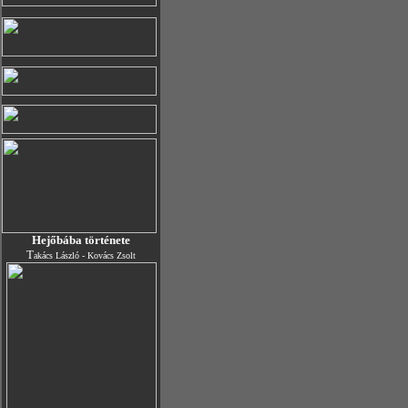
Hejőbába története
T
akács László - Kovács Zsolt