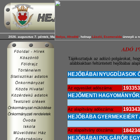
2026. augusztus 7. péntek, Ma
Ibolya, Afrodité
, holnap
László, Eszmeralda
ünnepli a n
ADÓ 1
Tájékoztatjuk az adózó polgárokat, hog
alábbiakban feltüntetett hejőbábai ala
HEJŐBÁBAI NYUGDÍJASOK 
193353
Az egyesület adószáma:
HEJŐMENTI HAGYOMÁNYŐR
193343
Az alapítvány adószáma:
HEJŐBÁBA GYERMEKEIÉRT 
Az alapaítvány dószáma:
184234
HEJŐBÁBAI POLGÁRŐR EG