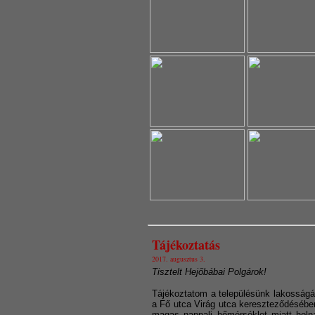
Tájékoztatás
2017. augusztus 3.
Tisztelt Hejőbábai Polgárok!
Tájékoztatom a településünk lakosságát
a Fő utca Virág utca kereszteződésében 
magas nappali hőmérséklet miatt holn