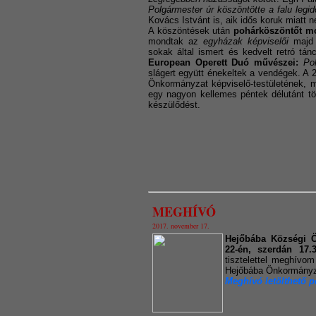
Polgármester úr köszöntötte a falu legi
Kovács Istvánt is, aik idős koruk miatt 
A köszöntések után
pohárköszöntőt mo
mondtak az
egyházak képviselői
majd 
sokak által ismert és kedvelt retró tán
European Operett Duó művészei:
Po
slágert együtt énekeltek a vendégek. A 
Önkormányzat képviselő-testületének, 
egy nagyon kellemes péntek délutánt tölt
készülődést.
MEGHÍVÓ
2017. november 17.
Hejőbába Községi Ö
22-én, szerdán 17.3
tisztelettel meghívo
Hejőbába Önkormányza
Meghívó letölthető p