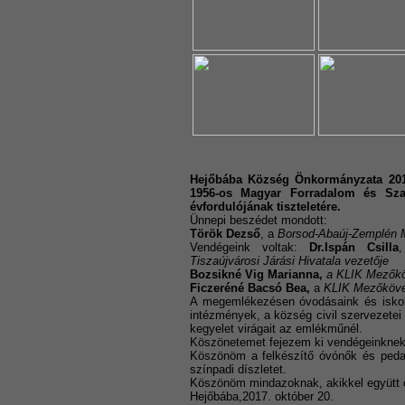
Hejőbába Község Önkormányzata 2017
1956-os Magyar Forradalom és Sza
évfordulójának tiszteletére.
Ünnepi beszédet mondott:
Török Dezső
, a
Borsod-Abaúj-Zemplén 
Vendégeink voltak:
Dr.Ispán Csilla
Tiszaújvárosi Járási Hivatala vezetője
Bozsikné Vig Marianna,
a KLIK Mezőkö
Ficzeréné Bacsó Bea,
a
KLIK Mezőköves
A megemlékezésen óvodásaink és iskol
intézmények, a község civil szervezetei
kegyelet virágait az emlékműnél.
Köszönetemet fejezem ki vendégeinknek
Köszönöm a felkészítő óvónők és peda
színpadi díszletet.
Köszönöm mindazoknak, akikkel együtt 
Hejőbába,2017. október 20.