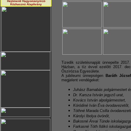
Hejőmenti Hagyományörző
Közhasznú Alapítvány
Tizedik születésnapját ünnepelte 2017
Házban, a tíz évvel ezelőtt 2017. dec
Őszirózsa Egyesülete.
A jubileumi ünnepségen
Baráth Józse
megjelent vendégeket:
Juhász Barnabás polgármestert és
Dr. Karsza István jegyző urat,
Kovács István alpolgármestert,
Kóródiné Iván Éva óvodavezetőt,
Tóthné Marada Csilla óvodavezető
Károlyi Ibolya óvónőt,
Bakosné Árvai Tünde iskolaigazga
Farkasné Tóth Ildikó iskolaigazgat