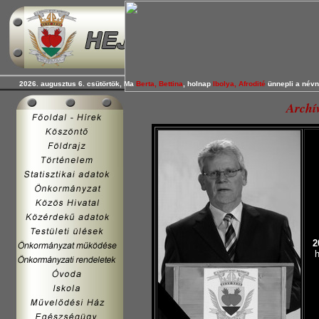
2026. augusztus 6. csütörtök, Ma
Berta, Bettina
, holnap
Ibolya, Afrodité
ünnepli a névn
Archí
2