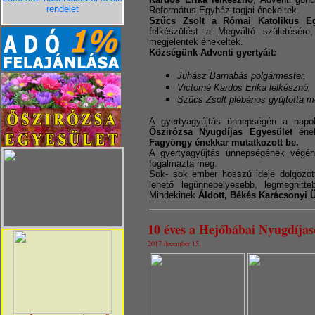
rendelet
Református Egyház tagjai énekeltek.
Szűcs Zsolt a Római Katolikus 
felkészülést a Megváltó születésér
megjelentek énekeltek.
Községünk Adventi gyertyáit
:
Juhász Barnabás polgármester,
Victorné Kardos Erika lelkésznő,
Szűcs Zsolt plébános gyújtotta m
A gyertyagyújtás ünnepségén a napo
Őszirózsa Nyugdíjas Egyesület
ének
Fagyöngy énekkar mutatkozott be.
A gyertyagyújtás ünnepségének vég
fogalmazta meg.
Sok- sok ember hosszú ideje dolgozo
lehető legünnepélyesebb, legmeghit
Mindekinek
Áldott, Békés Karácsonyi 
10 éves a Hejőbábai Nyugdíjas
2017 december 15.