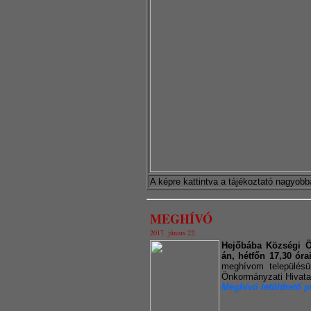
A képre kattintva a tájékoztató nagyobba
MEGHÍVÓ
2017. június 22.
Hejőbába Községi Ö
án, hétfőn 17,30 órai
meghívom településü
Önkormányzati Hivata
Meghívó letölthető p