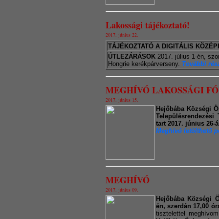
Lakossági tájékoztató!
2017. június 22.
TÁJÉKOZTATÓ A DIGITÁLIS KÖZÉ
ÚTLEZÁRÁSOK
2017. július 1-én, sz
Hongrie kerékpárverseny.
További rész
MEGHÍVÓ LAKOSSÁGI F
2017. június 15.
Hejőbába Községi Ö
Településrendezési 
tart 2017. június 26
Meghívó letölthető p
MEGHÍVÓ
2017. június 09.
Hejőbába Községi Ö
én, szerdán 17,00 órai
tisztelettel meghívo