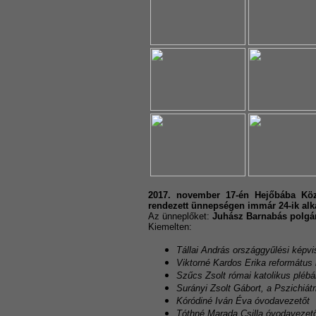
2017. november 17-én Hejőbába Kö
rendezett ünnepségen immár 24-ik alk
Az ünneplőket:
Juhász Barnabás polgá
Kiemelten:
Tállai András országgyűlési képvis
Viktorné Kardos Erika református 
Szűcs Zsolt római katolikus plébá
Surányi Zsolt Gábort, a Pszichiátr
Kóródiné Iván Éva óvodavezetőt
Tóthné Marada Csilla óvodavezető