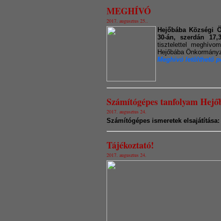
MEGHÍVÓ
2017. augusztus 25..
Hejőbába Községi Ö
30-án, szerdán 17,3
tisztelettel meghívo
Hejőbába Önkormányza
Meghívó letölthető p
Számítógépes tanfolyam Hejő
2017. augusztus 24.
Számítógépes ismeretek elsajátítása:
Tájékoztató!
2017. augusztus 24.