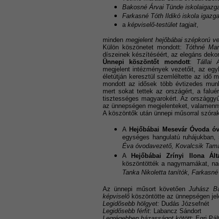
Bakosné Árvai Tünde iskolaigazga
Farkasné Tóth Ildikó iskola igazga
a
képviselő-testület tagjait
,
minden
megjelent hejőbábai szépkorú v
Külön köszönetet mondott:
Tóthné Mar
díszeinek készítéséért, az elegáns dekor
Ünnepi köszöntőt mondott
:
Tállai 
megjelent intézmények vezetőit, az egy
életútján keresztül szemléltette az idő 
mondott az idősek több évtizedes munk
mert sokat tettek az országért, a falué
tisztességes magyarokért. Az országgyű
az ünnepségen megjelenteket, valamenny
A köszöntők után ünnepi műsorral szórak
A
Hejőbábai Mesevár Óvoda óv
egységes hangulatú ruhájukban,
Éva óvodavezető, Kovalcsik Tam
A
Hejőbábai Zrínyi Ilona Ált
köszöntötték a nagymamákat, n
Tanka Nikoletta tanítók, Farkasné
Az ünnepi műsort követően
Juhász Ba
képviselő
köszöntötte az ünnepségen jel
Legidősebb hölgyet:
Dudás Józsefnét
Legidősebb férfit:
Labancz Sándort
Legrégebben házasságot kötött
: Egri Pál