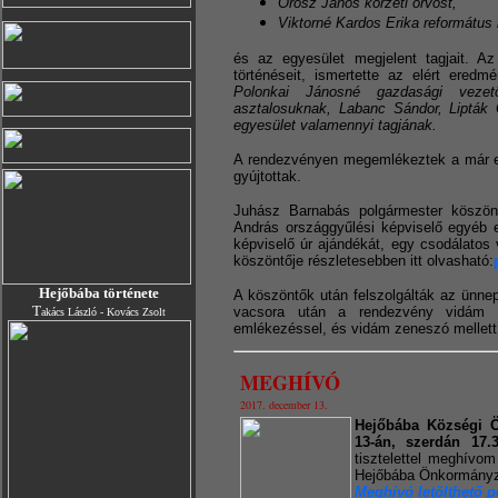
Orosz János körzeti orvost,
Viktorné Kardos Erika református 
és az egyesület megjelent tagjait. A
történéseit, ismertette az elért ered
Polonkai Jánosné gazdasági vezet
asztalosuknak, Labanc Sándor, Liptá
egyesület valamennyi tagjának.
A rendezvényen megemlékeztek a már el
gyújtottak.
Juhász Barnabás polgármester köszönt
András országgyűlési képviselő egyéb e
képviselő úr ajándékát, egy csodálatos 
köszöntője részletesebben itt olvasható:
Hejőbába története
A köszöntők után felszolgálták az ünnep
T
vacsora után a rendezvény vidám ba
akács László - Kovács Zsolt
emlékezéssel, és vidám zeneszó mellett 
MEGHÍVÓ
2017. december 13.
Hejőbába Községi Ö
13-án, szerdán 17.3
tisztelettel meghívo
Hejőbába Önkormányza
Meghívó letölthető p