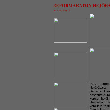
REFORMARATON HEJŐB
2017. október 10.
2017. októb
Hejőbábára!
Bardócz Csa
hosszútávfu
kereten belül 
Hejőbába Polg
katolikus tes
fogadtuk a ve