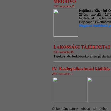
MEGHÍVÓ
2017. szeptember 25.
Hejőbába Községi Ö
27-én, szerdán 17,3
tisztelettel meghívo
Hejőbába Önkormányza
Meghívó letölthető p
LAKOSSÁGI TÁJÉKOZTAT
2017.szeptember 15.
Tájékoztató térkőburkolat és járda épí
IV.
Közfoglalkoztatási kiállítá
2017. szeptember 14.
Önkormányzatunk ebben az évben