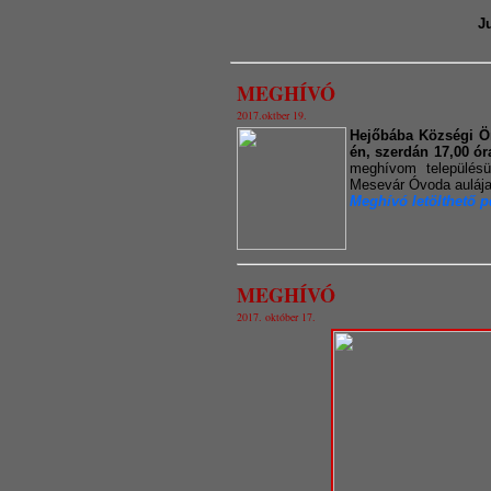
J
MEGHÍVÓ
2017.oktber 19.
Hejőbába Községi Ö
én, szerdán 17,00 órai
meghívom településü
Mesevár Óvoda auláj
Meghívó letölthető p
MEGHÍVÓ
2017. október 17.