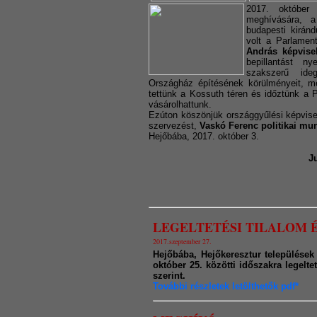
2017. októbe
meghívására,
budapesti kirán
volt a Parlamen
András képvisel
bepillantást n
szakszerű ide
Országház építésének körülményeit, me
tettünk a Kossuth téren és időztünk a 
vásárolhattunk.
Ezúton köszönjük országgyűlési képvise
szervezést,
Vaskó Ferenc politikai mu
Hejőbába, 2017. október 3.
J
LEGELTETÉSI TILALOM 
2017.szeptember 27.
Hejőbába, Hejőkeresztur települések 
október 25. közötti időszakra legelte
szerint.
További részletek letölthetők pdf*