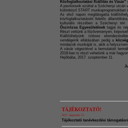
Közfoglalkoztatási Kiállítás és Vásár”
A pavilonunk ezúttal a Széchenyi utcán 
különböző START munkaprogramokban dolg
Az első napon meglátogatta kiállítóhe
közfoglalkoztatásért felelős államtitkára
kulturális részében a Széchenyi téri
Őszirózsa Egyesületének
tagjai és nép
Részt vettünk a főzőversenyen, képviselv
Kiállítóhelyünk ízléses elrendezés
vendégeink ellátásában pedig a
község
mindazok munkáját is, akik a helyszínen 
A vásár végeztével a bemutatott termé
2018-ban is részt vehetünk a már hagy
Hejőbába, 2017. szeptember 11.
J
TÁJÉKOZTATÓ!
2017. augusztus 31.
Tájékoztató tanévkezdési támogatásró