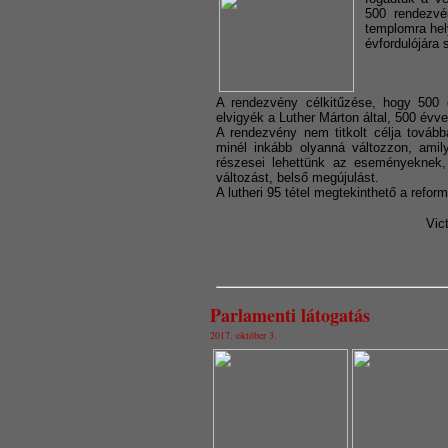
500 rendezvé
templomra hely
évfordulójára 
A rendezvény célkitűzése, hogy 500 
elvigyék a Luther Márton által, 500 évvel 
A rendezvény nem titkolt célja továb
minél inkább olyanná változzon, amil
részesei lehettünk az eseményeknek
változást, belső megújulást.
A lutheri 95 tétel megtekinthető a refo
Vic
Parlamenti látogatás
2017. október 3.