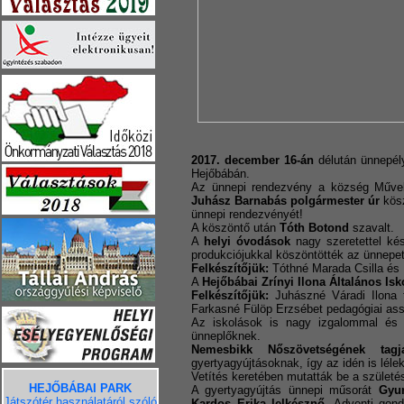
2017. december 16-án
délután ünnepély
Hejőbábán.
Az ünnepi rendezvény a község Művel
Juhász Barnabás polgármester úr
kösz
ünnepi rendezvényét!
A köszöntő után
Tóth Botond
szavalt.
A
helyi óvodások
nagy szeretettel ké
produkciójukkal köszöntötték az ünnepet
Felkészítőjük:
Tóthné Marada Csilla és 
A
Hejőbábai Zrínyi Ilona Általános Isk
Felkészítőjük:
Juhászné Váradi Ilona t
Farkasné Fülöp Erzsébet pedagógiai ass
Az iskolások is nagy izgalommal és 
ünneplőknek.
Nemesbikk Nőszövetségének tag
gyertyagyújtásoknak, így az idén is lél
Vetítés keretében mutatták be a születé
HEJŐBÁBAI PARK
A gyertyagyújtás ünnepi műsorát
Gyur
Játszótér használatáról szóló
Kardos Erika lelkésznő
, Adventi gond