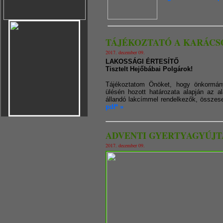
TÁJÉKOZTATÓ A KARÁCS
2017. december 09.
LAKOSSÁGI ÉRTESÍTŐ
Tisztelt Hejőbábai Polgárok!
Tájékoztatom Önöket, hogy önkormány
ülésén hozott határozata alapján az a
állandó lakcímmel rendelkezők, összese
pdf* »
ADVENTI GYERTYAGYÚJTÁS: 
2017. december 09.