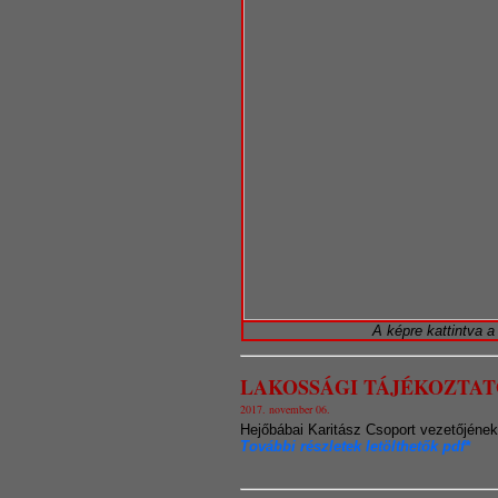
A képre kattintva 
LAKOSSÁGI TÁJÉKOZTAT
2017. november 06.
Hejőbábai Karitász Csoport vezetőjének 
További részletek letölthetők pdf*