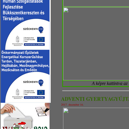
A képre kattintva az
ADVENTI GYERTYAGYÚJT
2017. december 16.