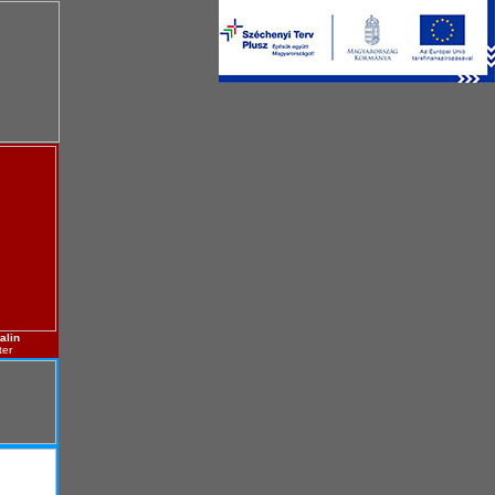
alin
ter