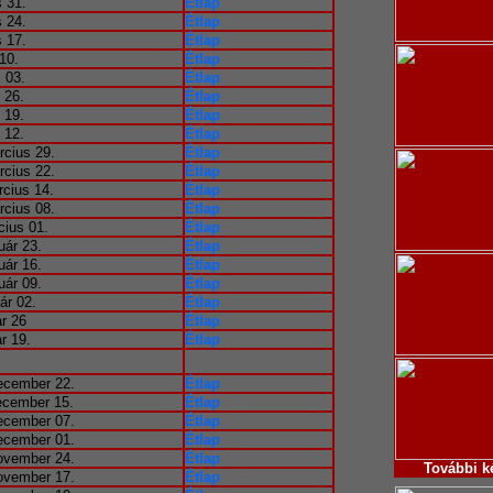
 31.
Étlap
 24.
Étlap
 17.
Étlap
10.
Étlap
s 03.
Étlap
s 26.
Étlap
s 19.
Étlap
s 12.
Étlap
rcius 29.
Étlap
rcius 22.
Étlap
rcius 14.
Étlap
rcius 08.
Étlap
cius 01.
Étlap
uár 23.
Étlap
uár 16.
Étlap
uár 09.
Étlap
ár 02.
Étlap
ár 26
Étlap
r 19.
Étlap
ecember 22.
Étlap
ecember 15.
Étlap
ecember 07.
Étlap
ecember 01.
Étlap
ovember 24.
Étlap
További
k
ovember 17.
Étlap