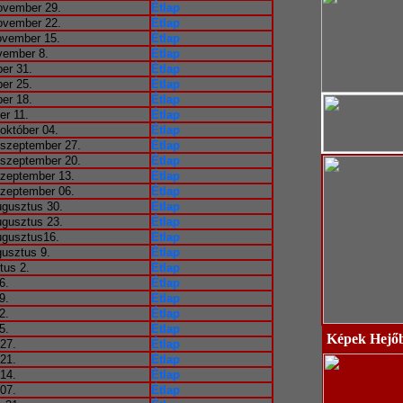
ovember 29.
Étlap
ovember 22.
Étlap
ovember 15.
Étlap
vember 8.
Étlap
ber 31.
Étlap
ber 25.
Étlap
ber 18.
Étlap
er 11.
Étlap
október 04.
Étlap
-szeptember 27.
Étlap
-szeptember 20.
Étlap
szeptember 13.
Étlap
szeptember 06.
Étlap
ugusztus 30.
Étlap
ugusztus 23.
Étlap
ugusztus16.
Étlap
gusztus 9.
Étlap
tus 2.
Étlap
6.
Étlap
9.
Étlap
2.
Étlap
5.
Étlap
Képek Hejő
 27.
Étlap
 21.
Étlap
 14.
Étlap
 07.
Étlap