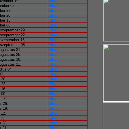
ovember 10.
Étlap
ember 03.
Étlap
ber 27.
Étlap
ber 20.
Étlap
ber 13.
Étlap
ber 06.
Étlap
 szeptember 29.
Étlap
 szeptember 22.
Étlap
 szeptember 15.
Étlap
 szeptember 08.
Étlap
ugusztus 31.
Étlap
ugusztus 25.
Étlap
ugusztus 18.
Étlap
ugusztus 11.
Étlap
ztus 04.
Étlap
07.
Étlap
 30.
Étlap
 23.
Étlap
 16.
Étlap
 09.
Étlap
s 02.
Étlap
s 26.
Étlap
s 19.
Étlap
 12.
Étlap
 7.
Étlap
s 28.
Étlap
s 21.
Étlap