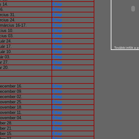
s 14.
Étlap
 6.
Étlap
rcius 31.
Étlap
rcius 24.
Étlap
 március 16-17.
Étlap
cius 10.
Étlap
cius 03.
Étlap
uár 24.
Étlap
uár 17.
Étlap
További infók a p
uár 10.
Étlap
ár 03.
Étlap
r 27.
Étlap
r 20.
Étlap
december 16.
Étlap
december 09.
Étlap
december 02.
Étlap
november 25.
Étlap
november 18.
Étlap
november 11.
Étlap
november 04.
Étlap
ber 28.
Étlap
ber 21.
Étlap
ber 15.
Étlap
ber 07.
Étlap