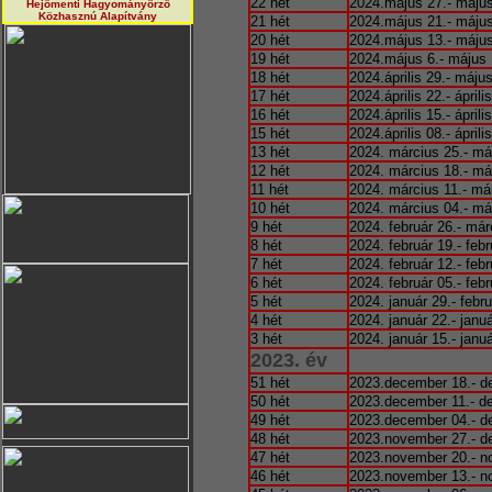
22 hét
2024.május 27.- május
Hejőmenti Hagyományörző
Közhasznú Alapítvány
21 hét
2024.május 21.- május
20 hét
2024.május 13.- május
19 hét
2024.május 6.- május 
18 hét
2024.április 29.- máju
17 hét
2024.április 22.- áprili
16 hét
2024.április 15.- áprili
15 hét
2024.április 08.- áprili
13 hét
2024. március 25.- má
12 hét
2024. március 18.- má
11 hét
2024. március 11.- má
10 hét
2024. március 04.- má
9 hét
2024. február 26.- már
8 hét
2024. február 19.- febr
7 hét
2024. február 12.- febr
6 hét
2024. február 05.- febr
5 hét
2024. január 29.- febru
4 hét
2024. január 22.- janu
3 hét
2024. január 15.- januá
2023. év
51 hét
2023.december 18.- d
50 hét
2023.december 11.- d
49 hét
2023.december 04.- d
48 hét
2023.november 27.- d
47 hét
2023.november 20.- n
46 hét
2023.november 13.- n