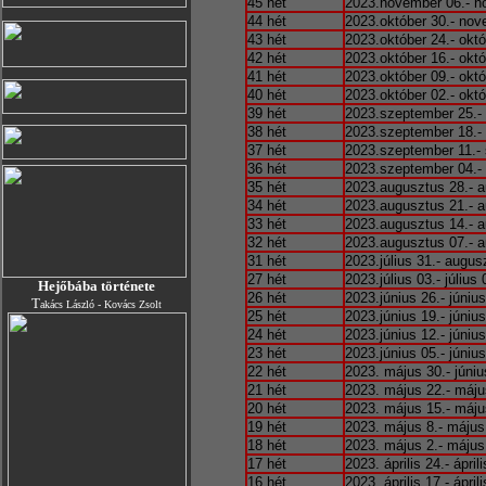
45 hét
2023.november 06.- n
44 hét
2023.október 30.- nov
43 hét
2023.október 24.- októ
42 hét
2023.október 16.- októ
41 hét
2023.október 09.- októ
40 hét
2023.október 02.- októ
39 hét
2023.szeptember 25.-
38 hét
2023.szeptember 18.-
37 hét
2023.szeptember 11.-
36 hét
2023.szeptember 04.-
35 hét
2023.augusztus 28.- a
34 hét
2023.augusztus 21.- a
33 hét
2023.augusztus 14.- a
32 hét
2023.augusztus 07.- a
31 hét
2023.július 31.- augus
27 hét
2023.július 03.- július 
Hejőbába története
26 hét
2023.június 26.- június
T
akács László - Kovács Zsolt
25 hét
2023.június 19.- június
24 hét
2023.június 12.- június
23 hét
2023.június 05.- június
22 hét
2023. május 30.- júniu
21 hét
2023. május 22.- máju
20 hét
2023. május 15.- máju
19 hét
2023. május 8.- május
18 hét
2023. május 2.- május
17 hét
2023. április 24.- áprili
16 hét
2023. április 17.- áprili