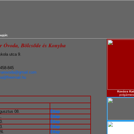
apját.
r Óvoda, Bölcsőde és Konyha
kola utca 9.
/458-845
varovoda@gmail.com
ha@freemail.hu
Kovács Kat
polgármes
gusztus 08.
Étlap
1.
Étlap
0.
Étlap
3.
Étlap
26.
Étlap