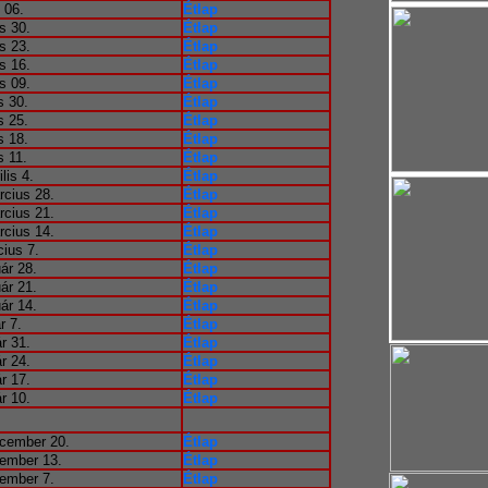
 06.
Étlap
s 30.
Étlap
s 23.
Étlap
s 16.
Étlap
s 09.
Étlap
s 30.
Étlap
s 25.
Étlap
s 18.
Étlap
s 11.
Étlap
lis 4.
Étlap
rcius 28.
Étlap
rcius 21.
Étlap
rcius 14.
Étlap
cius 7.
Étlap
uár 28.
Étlap
uár 21.
Étlap
uár 14.
Étlap
r 7.
Étlap
r 31.
Étlap
r 24.
Étlap
r 17.
Étlap
r 10.
Étlap
cember 20.
Étlap
ember 13.
Étlap
ember 7.
Étlap