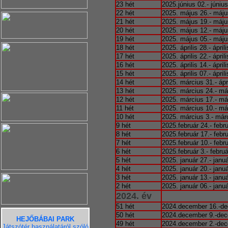
23 hét
2025.június 02.- június
22 hét
2025. május 26.- máju
21 hét
2025. május 19.- máju
20 hét
2025. május 12.- máju
19 hét
2025. május 05.- máju
18 hét
2025. április 28.- áprili
17 hét
2025. április 22.- áprili
16 hét
2025. április 14.- áprili
15 hét
2025. április 07.- áprili
14 hét
2025. március 31.- ápri
13 hét
2025. március 24.- má
12 hét
2025. március 17.- má
11 hét
2025. március 10.- má
10 hét
2025. március 3.- már
9 hét
2025.február 24.- febr
8 hét
2025.február 17.- febr
7 hét
2025.február 10.- febr
6 hét
2025.február 3.- februá
5 hét
2025. január 27.- januá
4 hét
2025. január 20.- januá
3 hét
2025. január 13.- januá
2 hét
2025. január 06.- januá
2024. év
51 hét
2024.december 16.-de
50 hét
2024.december 9.-dec
HEJŐBÁBAI PARK
49 hét
2024.december 2.-dec
Játszótér használatáról szóló