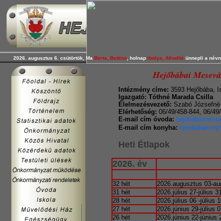
2026. augusztus 6. csütörtök, Ma
Berta, Bettina
, holnap
Ibolya, Afrodité
ünnepli a névn
Hejőbábai Mesevá
Intézmény címe:
3593 Hejőbába, Is
Igazgató: Tóthné Marada Csilla
Élelmezésvezető:
Szabó Józsefné
Elérhetőség:
06/49/458-844, 06/49
E-mail cím óvoda:
hejobabaimese
E-mail cím konyha:
hejobabakony
Heti Étlapok
2026. év
32 hét
2026.augusztus 03-au
31 hét
2026.július 27-július 3
28 hét
2026.július 06 -július 1
27 hét
2026.június 29-július 0
26 hét
2026.június 22-június 