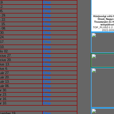
19.
Étlap
12.
Étlap
05.
Étlap
 29.
Étlap
Közösségi célú f
Ónod, Nagyc
 22.
Étlap
Tiszatarján és 
 15.
Étlap
települése
TOP_PLUSZ-1.2.
 08.
Étlap
2022-000
 30.
Étlap
 24.
Étlap
 17.
Étlap
 10.
Étlap
lis 02.
Étlap
cius 27.
Étlap
cius 20.
Étlap
ius 13.
Étlap
ius 6.
Étlap
uár 27.
Étlap
uár 20.
Étlap
uár 13.
Étlap
uár 06.
Étlap
r 30.
Étlap
r 23.
Étlap
r 16.
Étlap
r 10.
Étlap
cember 19.
Étlap