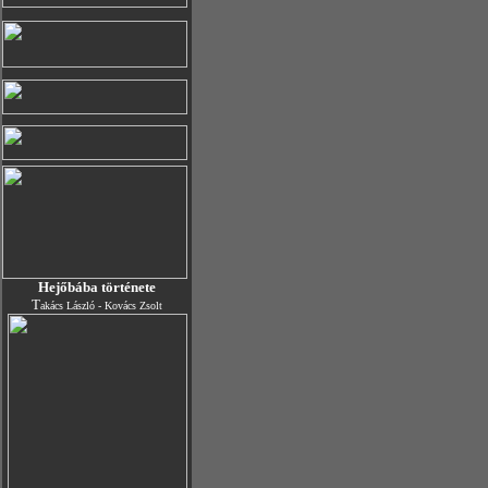
Hejőbába története
T
akács László - Kovács Zsolt