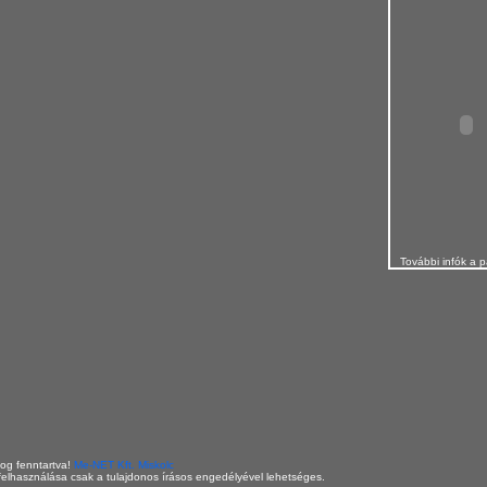
További infók a p
og fenntartva!
Me-NET Kft. Miskolc
elhasználása csak a tulajdonos írásos engedélyével lehetséges.