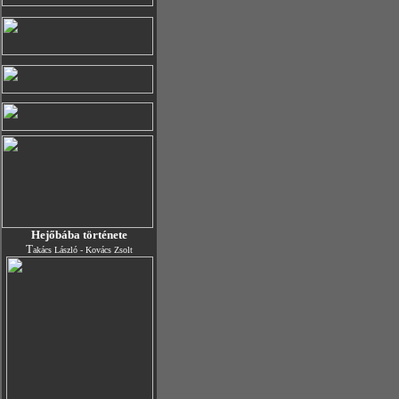
Hejőbába története
T
akács László - Kovács Zsolt