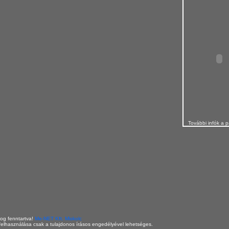
További infók a p
og fenntartva!
Me-NET Kft. Miskolc
elhasználása csak a tulajdonos írásos engedélyével lehetséges.