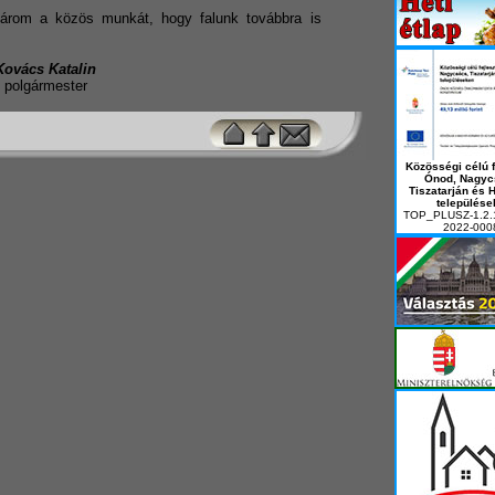
árom a közös munkát, hogy falunk továbbra is
Kovács Katalin
polgármester
Közösségi célú f
Ónod, Nagyc
Tiszatarján és 
települése
TOP_PLUSZ-1.2.
2022-000