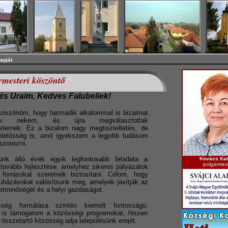
apját.
rmesteri köszöntő
 és Uraim, Kedves Falubeliek!
köszönöm, hogy harmadik alkalommal is bizalmat
tak nekem, és újra megválasztottak
sternek. Ez a bizalom nagy megtiszteltetés, de
elelősség is, amit igyekszem a legjobb tudásom
iszonozni.
ünk álló évek egyik legfontosabb feladata a
Kovács Kat
polgármes
 további fejlesztése, amelyhez sikeres pályázatok
 forrásokat szeretnék biztosítani. Célom, hogy
ruházásokat valósítsunk meg, amelyek javítják az
életminőségét és a helyi gazdaságot.
ség formálása szintén kiemelt fontosságú.
 is támogatom a közösségi programokat, hiszen
 összetartó közösség adja településünk erejét.