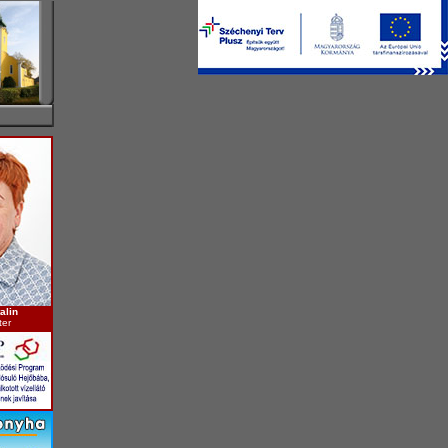
alin
ter