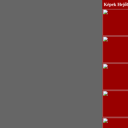
Képek Hejő