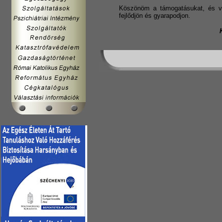
Köszönöm a támogatásukat, és v
fejlődjön és gyarapodjon.