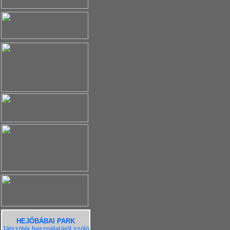
HEJŐBÁBAI PARK
Játszótér használatáról szóló