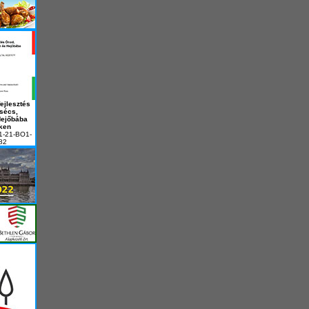
ejlesztés
sécs,
Hejőbába
ken
1-21-BO1-
82