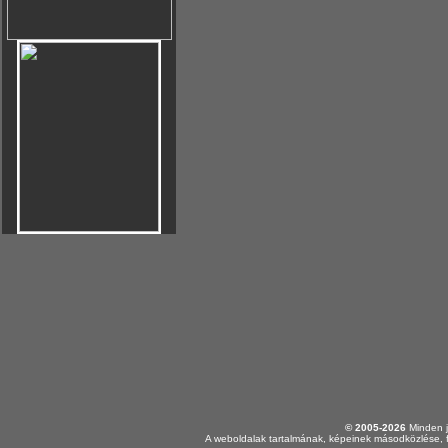
© 2005-2026
Minden j
A weboldalak tartalmának, képeinek másodközlése, f