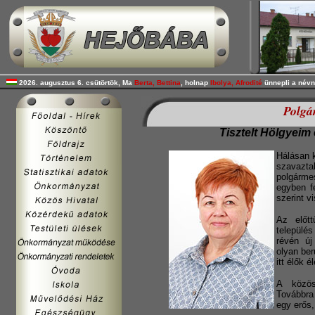
2026. augusztus 6. csütörtök, Ma
Berta, Bettina
, holnap
Ibolya, Afrodité
ünnepli a névn
Polgá
Tisztelt Hölgyeim
Hálásan 
szavaz
polgárme
egyben f
szerint v
Az előtt
település
révén új
olyan be
itt élők 
A közös
Továbbra
egy erős,