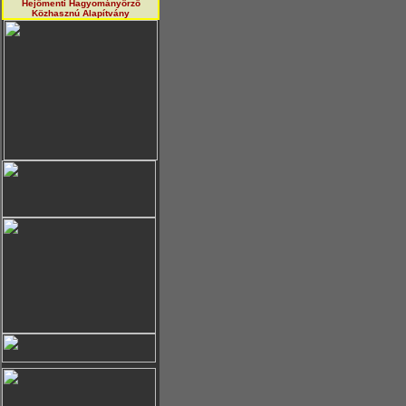
Hejőmenti Hagyományörző
Közhasznú Alapítvány