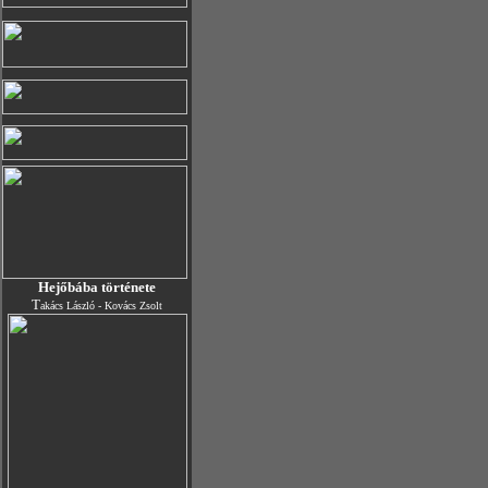
Hejőbába története
T
akács László - Kovács Zsolt