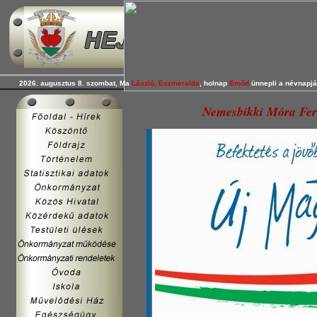
2026. augusztus 8. szombat, Ma
László, Eszmeralda
, holnap
Emőd
ünnepli a névnapjá
Nemesbikki Móra Fere