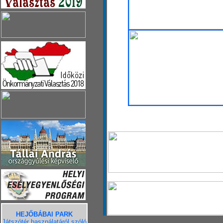
HEJŐBÁBAI PARK
Játszótér használatáról szóló