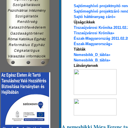
Sajtómeghívó projektnyitó re
Sajtómeghívó projektzáró ren
Sajtó háttéranyag záró»
Újságcikkek
Tiszaújvárosi Krónika 2011.02.
Tiszaújvárosi Krónika»
Észak-Magyarország 2011.02.2
Észak-Magyarország»
Táblák
Nemesbikk_D_tábla»
Nemesbikk_B_tábla»
Látványtervek
A nemesbikki Móra Ferenc tag