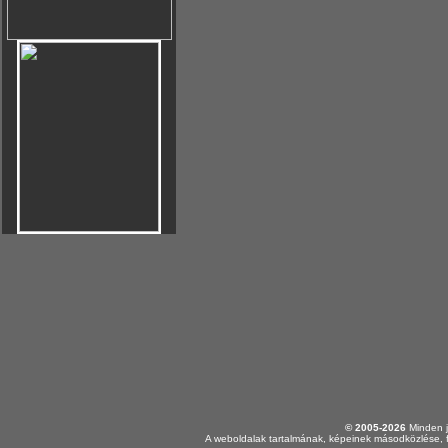
© 2005-2026
Minden j
A weboldalak tartalmának, képeinek másodközlése, f