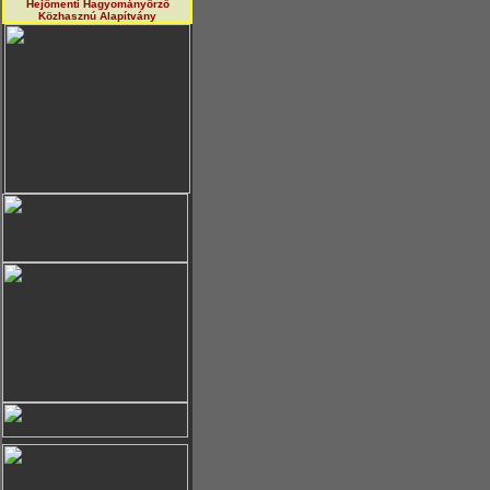
Hejőmenti Hagyományörző
Közhasznú Alapítvány