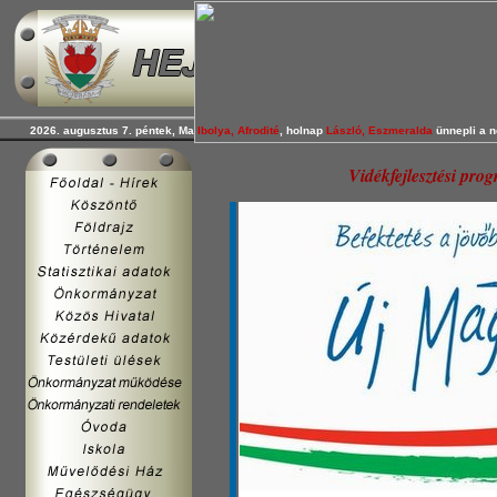
2026. augusztus 7. péntek, Ma
Ibolya, Afrodité
, holnap
László, Eszmeralda
ünnepli a n
Vidékfejlesztési prog