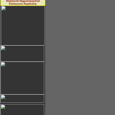
Hejőmenti Hagyományörző
Közhasznú Alapítvány