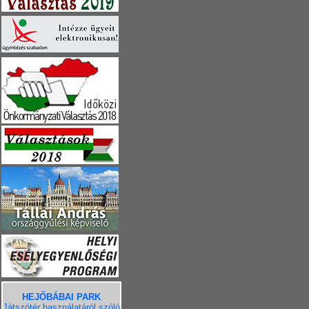
HEJŐBÁBAI PARK
Játszótér használatáról szóló