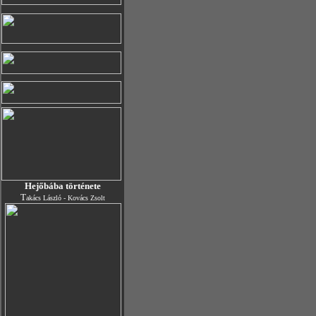
Hejőbába története
T
akács László - Kovács Zsolt