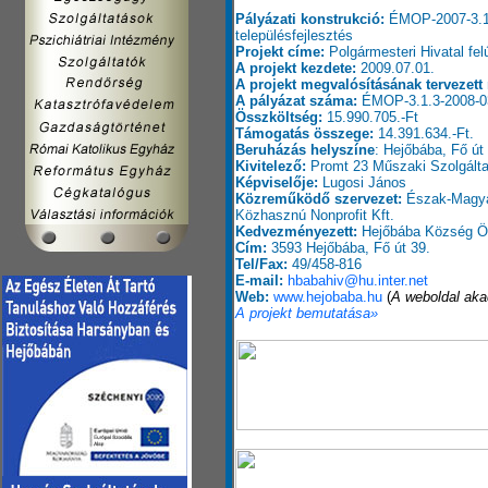
Pályázati konstrukció:
ÉMOP-2007-3.1.3
településfejlesztés
Projekt címe:
Polgármesteri Hivatal fel
A projekt kezdete:
2009.07.01.
A projekt megvalósításának tervezett 
A pályázat száma:
ÉMOP-3.1.3-2008-0
Összköltség:
15.990.705.-Ft
Támogatás összege:
14.391.634.-Ft.
Beruházás helyszíne
: Hejőbába, Fő út
Kivitelező:
Promt 23 Műszaki Szolgálta
Képviselője:
Lugosi János
Közreműködő szervezet:
Észak-Magyar
Közhasznú Nonprofit Kft.
Kedvezményezett:
Hejőbába Község Ö
Cím:
3593 Hejőbába, Fő út 39.
Tel/Fax:
49/458-816
E-mail:
hbabahiv@hu.inter.net
Web:
www.hejobaba.hu
(
A weboldal aka
A projekt bemutatása»