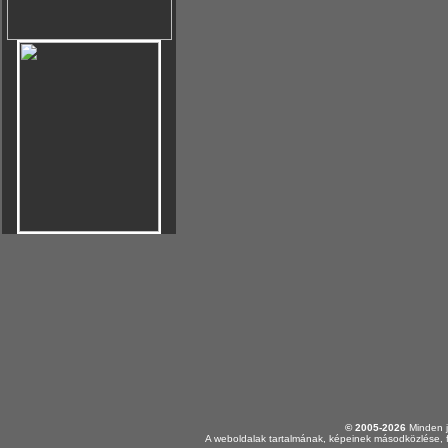
© 2005-2026
Minden j
A weboldalak tartalmának, képeinek másodközlése, f