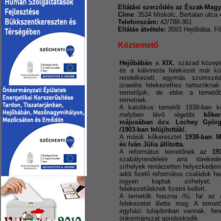
Ellátási szerződés az Észak-Mag
Címe
: 3534 Miskolc, Bertalan utca 
Telefonszám:
42/788-361
Ellátás átvétele:
3593 Hejőbába, Fő
Köztemető
Hejőbábán
a
XIX.
század közepé
és a kálvinista felekezet már kü
rendelkezett, egymás szomszé
izraelita felekezethez tartozóknak
temetőjük, de ebbe a temet
temetnek.
A katolikus temetőt 1938-ban kör
melyben lévő régebbi
kőke
májusában özv. Lochey Györgyn
/1903-ban felújították/.
A másik kőkeresztet
1938-ban M
és Iván Júlia állította.
A református temetőnek az
19
szabályrendelete arra töreke
sírhelyek rendezetten helyezkedjen
adót fizető református családok hal
ingyen kaptak sírhelye
felekezetűeknek fizetni kellett.
A temetők haszna /fű, fa/ az a
felekezetet illette meg. A temet
egyházi tulajdonban vannak, fenn
önkormányzat gondoskodik.