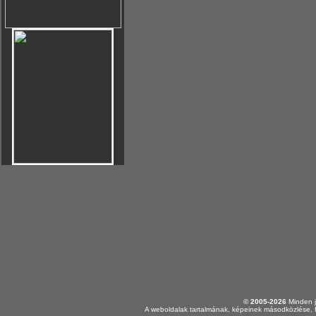
© 2005-2026
Minden j
A weboldalak tartalmának, képeinek másodközlése, f