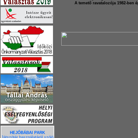
A temető ravatalozója 1982-ben é
HEJŐBÁBAI PARK
Játszótér használatáról szóló