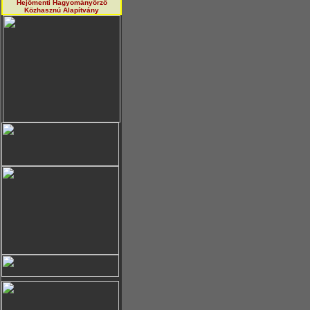
Hejőmenti Hagyományörző
Közhasznú Alapítvány