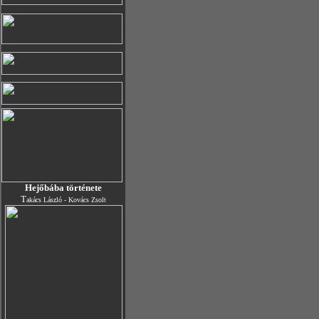
Hejőbába története
T
akács László - Kovács Zsolt