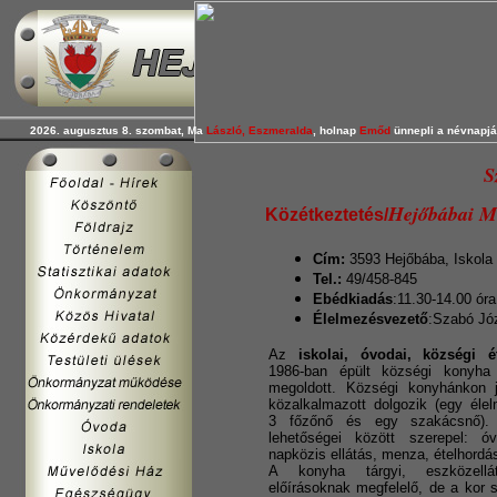
2026. augusztus 8. szombat, Ma
László, Eszmeralda
, holnap
Emőd
ünnepli a névnapjá
S
Hejőbábai M
Közétkeztetés/
Cím:
3593 Hejőbába, Iskola 
Tel.:
49/458-845
Ebédkiadás
:11.30-14.00 óra
Élelmezésvezető
:Szabó Jó
Az
iskolai, óvodai, községi
é
1986-ban épült községi konyha 
megoldott. Községi konyhánkon j
közalkalmazott dolgozik (egy éle
3 főzőnő és egy szakácsnő).
lehetőségei között szerepel: óv
napközis ellátás, menza, ételhordás
A konyha tárgyi, eszközellá
előírásoknak megfelelő, de a kor 