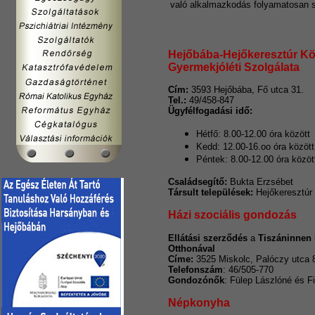
való alkalmazkodás folyamatosan 
Hejőbába-Hejőkeresztúr Kö
Gyermekjóléti Szolgálata
Cím:
3593 Hejőbába, Fő utca 31.
Tel.:
49/458-847
Ügyfélfogadási idő:
Hétfő: 8.00-12.00 óra között
Kedd: 12.00-16.oo óra között
Péntek: 8.00-12.00 óra közöt
Családsegítő:
Bukta Erzsébet
Társult települések:
Hejőkeresztúr
Házi szociális gondozás
Ellátási szerződés
a
Tiszáninnen 
Otthonával
C
íme:
3525 Miskolc, Palóczy utca 
Telefonszám
: 46/505-770
Gondozónők
: Fülep Lászlóné és Fi
Népkonyha