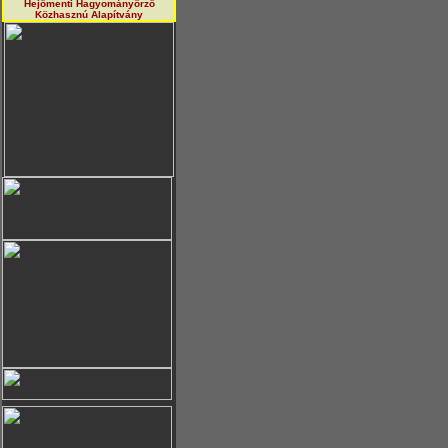
Hejőmenti Hagyományörző
Közhasznú Alapítvány