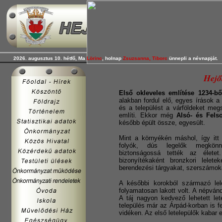
2026. augusztus 10. hétfő, Ma
Lörinc
, holnap
Zsuzsanna, Tiborc
ünnepli a névnapját.
Hejő
Első okleveles említése 1234-bő
alakban fordul elő, egyes írások 
és a települést a várföldeket megs
említi. Ekkor még
Alsó- és Fels
később épült össze, egyesült.
Mint a környékén máshol, így itt 
folyók, dús legelők megkönny
biztonságossá tették az életet
bizonyítékaként bronzkori lelete
berendezési tárgyakat, szerszámok
A későbbi korokból származó lel
folyamatosan lakott volt. A népván
A táj nagyon kedvező lehetett let
település már az Árpád-korban is f
vidéken. Az első letelepülők kabar 