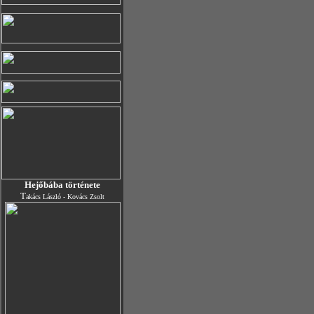
Hejőbába története
T
akács László - Kovács Zsolt