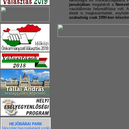
lakosságot és munkaszolgálatra v
januárjában
megalakult a
Nemzeti
vasútállomás helyreállítása volt.
életét is megkeserítették, enyhü
szabadság csak 1990-ben köszönt
HEJŐBÁBAI PARK
Játszótér használatáról szóló