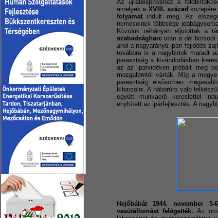
Az újratelepítéshez a földbirtoko
amelyek a
XVIII. század
közepére 
folyamat
indult meg. Az elszeg
nemeseinek többsége jobbágysorban
Közülük néhányan eljutottak a tá
szabadságharc
után a dél borsodi
ahol a nagyarányú ipari fejlődés za
továbbra is a nagybirtok maradt a
parasztság a kivándorlásban keres
az az iparvidéken próbált meg bol
mozgalomtól várták. Míg a megye m
parasztság elsősorban magasabb 
kiharcolni. A háborúra való felkész
együtt munkaerő kereslettel i
enyhített az iparfejlesztés. A nagy
Hejőbábát 1944. november 5-
vasútállomást felégették.
Az oros