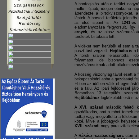
A honfoglalás után a terület nagyrés
mellé - újabb, idegen etnikumú nép
átrendezte a birtokviszonyokat, 
léptek. A borsodi területek jelent
az első ispánt is. Az
1241-es
eladományozása felgyorsult, így 
ernyék
, és az olasz származá
területek birtokosa lett.
A vidéket nem kerülték el sem a
ta
pusztítást végzett.
Hejőbába
is a h
A török uralom lelassította, id
folyamatot, de bizonyos eset
mezővárosoknak adott oltalomlevele
A község viszonylag távol esett a f
bekapcsolódni abba a gazdasági fe
Ebben az időben válik el egymástó
és a falu. Az ipari fejlődéssel j
Borsodban 13 település szerzet
Hejőbábához
legközelebb eső mez
A
XVI. század
második felétől 
gazdálkodás, ami a robot terhek m
tudta) vagy megváltotta a földesúri
közé. Mivel a jobbágyok helyzete e
XVII. századi
nagy parasztfelkelés
A
Rákóczi-szabadságharc
után a t