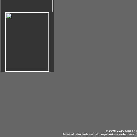
© 2005-2026
Minden j
A weboldalak tartalmának, képeinek másodközlése, f