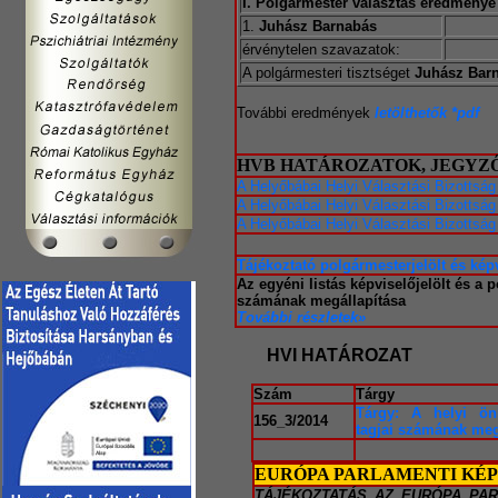
I. Polgármester választás eredménye
1.
Juhász Barnabás
érvénytelen szavazatok:
A polgármesteri tisztséget
Juhász Bar
További eredmények
letölthetők *pdf
HVB HATÁROZATOK, JEGY
A Helyőbábai Helyi Választási Bizottság
A Helyőbábai Helyi Választási Bizottság
A Helyőbábai Helyi Választási Bizottság
Tájékoztató polgármesterjelölt és képv
Az egyéni listás képviselőjelölt és a 
számának megállapítása
További részletek»
HVI HATÁROZAT
Szám
Tárgy
Tárgy: A helyi önk
156_3/2014
tagjai számának meg
EURÓPA PARLAMENTI KÉ
TÁJÉKOZTATÁS AZ EURÓPA PA