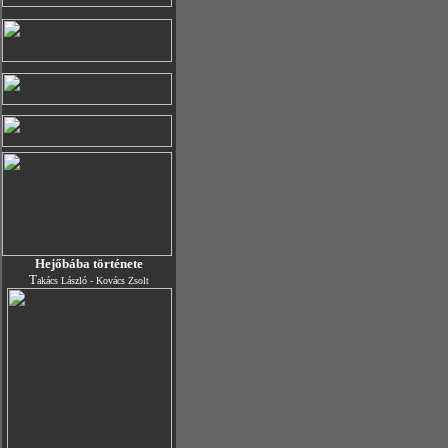
Hejőbába története
T
akács László - Kovács Zsolt