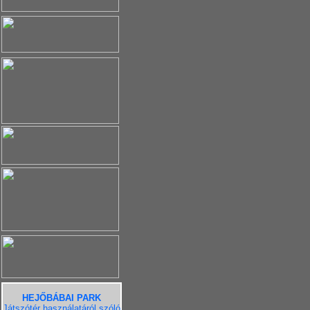
HEJŐBÁBAI PARK
Játszótér használatáról szóló