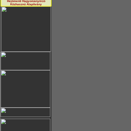
Hejőmenti Hagyományörző
Közhasznú Alapítvány