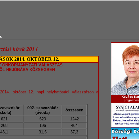
t.
ztási hírek 2014
OK 2014. OKTÓBER 12.
Z ÖNKORMÁNYZATI VÁLASZTÁS
ŐL HEJŐBÁBA KÖZSÉGBEN
014. október 12. napi helyhatósági választáson a
Kovács Kat
polgármes
szavazókör
002. szavazőkör
összesen
iskola)
(óvoda)
621
620
1242
268
196
464
43,1
31,5
37,3