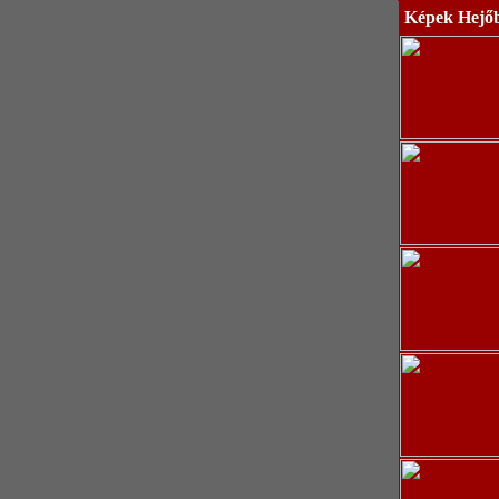
Képek Hejő