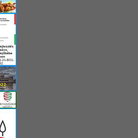
ejlesztés
sécs,
Hejőbába
ken
1-21-BO1-
82