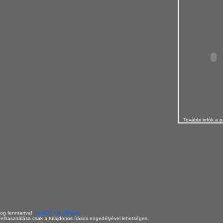
További infók a p
og fenntartva!
Me-NET Kft. Miskolc
elhasználása csak a tulajdonos írásos engedélyével lehetséges.