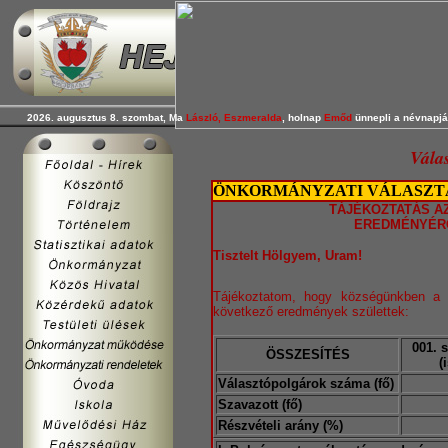
2026. augusztus 8. szombat, Ma
László, Eszmeralda
, holnap
Emőd
ünnepli a névnapjá
Válas
ÖNKORMÁNYZATI VÁLASZTÁS
TÁJÉKOZTATÁS A
EREDMÉNYÉR
Tisztelt Hölgyem, Uram!
Tájékoztatom, hogy községünkben a 2
következő eredmények születtek:
001. 
ÖSSZESÍTÉS
(
Választópolgárok száma (fő)
Szavazott (fő)
Részvételi arány (%)