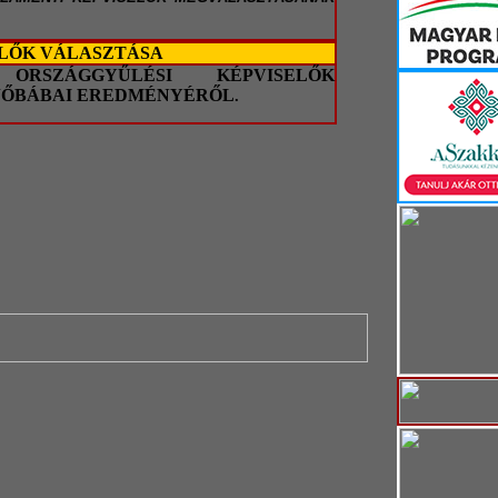
ELŐK VÁLASZTÁSA
ORSZÁGGYŰLÉSI KÉPVISELŐK
JŐBÁBAI EREDMÉNYÉRŐL
.