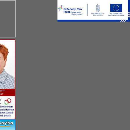
alin
ter