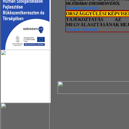
HEJŐBÁBAI EREDMÉNYÉRŐL
További részletek
ORSZÁGGYŰLÉSI KÉPVIS
TÁJÉKOZTATÁS AZ 
MEGVÁLASZTÁSÁNAK HE
További részletek