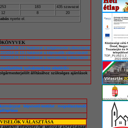
253
183
435 szavazat
12
8
20
nabás
nyerte el.
ZŐKÖNYVEK
Közösségi célú f
Ónod, Nagyc
 21/2014.(X.13.) határozat a polgármester választásról
Tiszatarján és 
 22/2014.(X.13.) határozat a képviselők választásáról
települése
TOP_PLUSZ-1.2.
 23/2014.(X.13.) határozat a nemzetiségi választásról
2022-000
iselőjelöltek nyilvántartásba vételéről»
polgármesterjelölt állításához szükséges ajánlások
ormányzat képviselő-testület megválasztandó
állapítása
PVISELŐK VÁLASZTÁSA
RLAMENTI KÉPVISELŐK MEGVÁLASZTÁSÁNAK