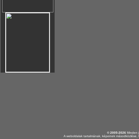
© 2005-2026
Minden j
A weboldalak tartalmának, képeinek másodközlése, f