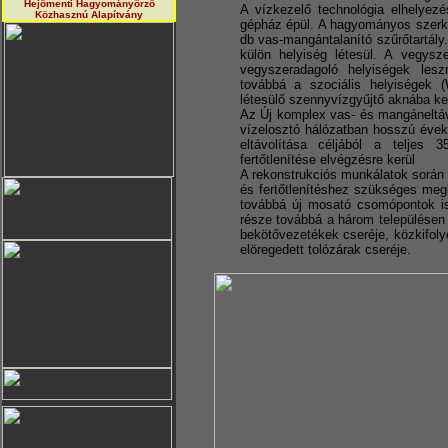
Hejőmenti Hagyományörző
A vízkezelő technológia elhelyez
Közhasznú Alapítvány
gépház épül. A hagyományos szerke
db vas-mangántalanító szűrőtartál
külön helyiség létesül. A vegysze
vegyszeradagoló helyiségek les
továbbá a szociális helyiségek
létesülő szennyvízgyűjtő aknába ker
Az Új komplex vas- és mangáneltáv
vízelosztó hálózatban hosszú évek
eltávolítása céljából a teljes 
fertőtlenítése elvégzésre kerül
A rekonstrukciós munkálatok során 
és fertőtlenítéshez szükséges megl
továbbá új mosató csomópontok is 
része továbbá a három településen a 
bekötővezetékek cseréje, közkifol
elöregedett tolózárak cseréje.