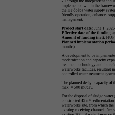
- Through the independent and su
implemented within the framewo
the Hejőbába water supply syste
friendly operation, enhances supp
management.
Project start date:
June 1, 2025
Effective date of the funding 
Amount of funding (net)
: HUF
Planned implementation perio
months)
A development to be implemente
modernization and capacity expan
treatment technology and the refu
waterworks facilities, resulting 
controlled water treatment syste
The planned design capacity of 
max. = 500 m³/day.
For the disposal of sludge water
constructed 45 m³ sedimentation-d
waterworks site, from which the 
existing receiving channel after 
existing 300 m³ water tower on th