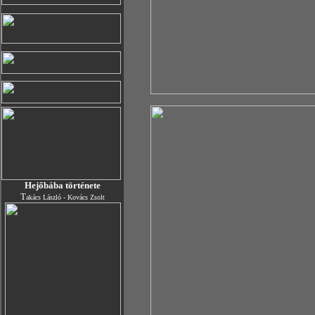
Hejőbába története
T
akács László - Kovács Zsolt