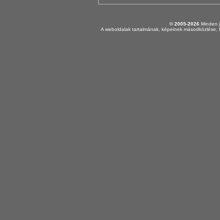
© 2005-2026
Minden j
A weboldalak tartalmának, képeinek másodközlése, f