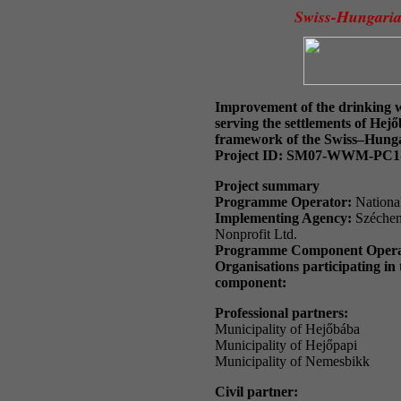
Swiss-Hungari
Improvement of the drinking w
serving the settlements of He
framework of the Swiss–Hung
Project ID: SM07-WWM-PC1
Project summary
Programme Operator:
Nationa
Implementing Agency:
Széchen
Nonprofit Ltd.
Programme Component Operato
Organisations participating i
component:
Professional partners:
Municipality of Hejőbába
Municipality of Hejőpapi
Municipality of Nemesbikk
Civil partner: