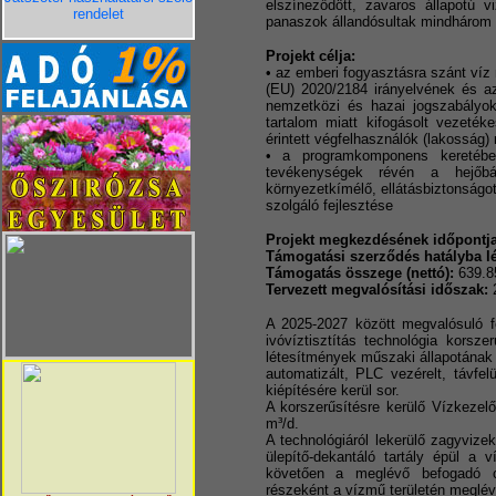
elszíneződött, zavaros állapotú 
rendelet
panaszok állandósultak mindhárom 
Projekt célja:
• az emberi fogyasztásra szánt víz
(EU) 2020/2184 irányelvének és az
nemzetközi és hazai jogszabályo
tartalom miatt kifogásolt vezetéke
érintett végfelhasználók (lakosság)
• a programkomponens keretébe
tevékenységek révén a hejőbáb
környezetkímélő, ellátásbiztonságo
szolgáló fejlesztése
Projekt megkezdésének időpontja
Támogatási szerződés hatályba l
Támogatás összege (nettó):
639.8
Tervezett megvalósítási időszak:
2
A 2025-2027 között megvalósuló fe
ivóvíztisztítás technológia korsze
létesítmények műszaki állapotának 
automatizált, PLC vezérelt, távfelü
kiépítésére kerül sor.
A korszerűsítésre kerülő Vízkezel
m³/d.
A technológiáról lekerülő zagyvize
ülepítő-dekantáló tartály épül a 
követően a meglévő befogadó cs
részeként a vízmű területén meglévő