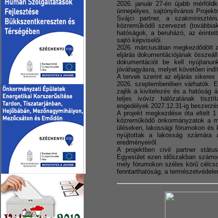
2026. január 27-én újabb mérföldk
ünnepélyes, sajtónyilvános Projek
Svájci partner, a szakminisztér
közreműködő szervezet (továbbia
hatóságok, a beruházó, az érintet
sajtó képviselői.
2026. márciusában megkezdődött a 
eljárás dokumentációjának összeállí
dokumentációt be kell nyújtanu
jóváhagyásra, melyet követően indíth
A tervek szerint az eljárás sikeres
2026. szeptemberében várhatók. Ez
zajlik a kivitelezés és a hatóság á
teljes ivóvíz hálózatának tisz
engedélyek 2027.12.31-ig beszerzés
A projekt megkezdése óta eltelt 1
közreműködő önkormányzatok a munk
üléseken, lakossági fórumokon és 
nyújtottak a lakosság számára a f
eredményeiről.
A projektben civil partner stá
Egyesület ezen időszakban számos 
mely fórumokon széles körű célcso
fenntarthatóság, a természetvédel