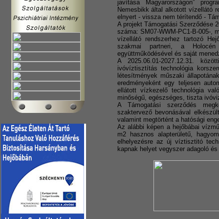
javítása Magyarországon” progra
Nemesbikk által alkotott vízellátó
elnyert - vissza nem térítendő - T
A projekt Támogatási Szerződése 20
száma: SM07-WWM-PC1-B-005-, mely
vízellátó rendszerhez tartozó He
szakmai partneri, a Holocén 
együttműködésével és saját mened
A 2025.06.01-2027.12.31. közöt
ivóvíztisztítás technológia korsze
létesítmények műszaki állapotának
eredményeként egy teljesen automa
ellátott vízkezelő technológia va
minőségű, egészséges, tiszta ivóvi
A Támogatási szerződés megk
szaktervező bevonásával elkészült
valamint megtörtént a hatósági eng
Az alábbi képen a hejőbábai vízműb
m2 hasznos alapterületű, hagyom
elhelyezésre az új víztisztitó te
kapnak helyet vegyszer adagoló és s