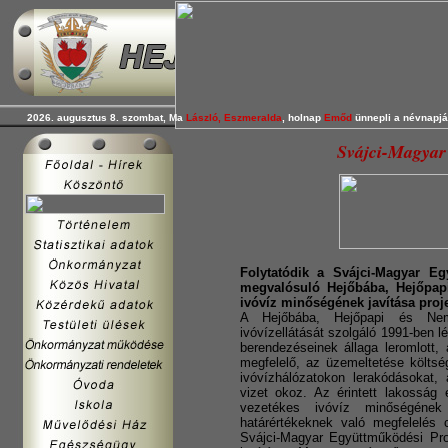
2026. augusztus 8. szombat, Ma
László, Eszmeralda
, holnap
Emőd
ünnepli a névnapjá
Svájci-Magyar
Folytatódik a Svájci-Magyar Eg
megvalósuló Hejőbába, Hejőpapi,
ivóvíz minőségének javítása proje
A Hejőbába, Hejőpapi és Nem
ivóvízellátását szolgáló 1991-ben 
berendezéseinek állaga leromlott, 
megfelelő, az üzemeltetése költsé
ivóvízhálózatokon lerakódásokat, 
vizet okoz. Az érintett lakosság 
vezetékes ivóvíz minőségének 
határértékeknek való megfelelés c
Svájci-Magyar Együttműködési Pr