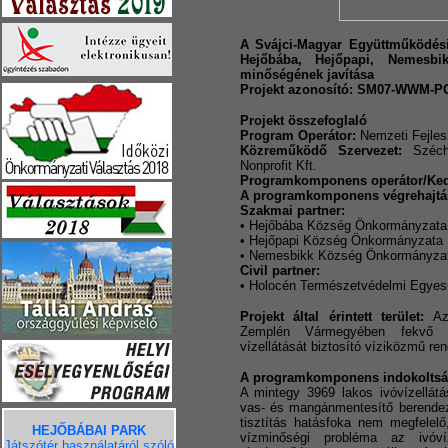
A Svájci-Magyar Együttműködési
Hejőbába, Hejőpapi, Nemesbikk
minőségének javítása
Projekt azonosító: SM07-WWM-PC
Projekt összefoglaló
Program Operátor:
Nemzeti Fejles
Közreműködő Szervezet:
Széche
Nonprofit Kft.
Programkomponens operátor/Ked
A programkomponens végrehajtás
Szakmai partner:
• Hejőbába Község Önkormányzata
• Hejőpapi Község Önkormányzata
• Nemesbikk Község Önkormányza
Civil partner:
• Holocén Természetvédelmi Egyes
Projekt által érintett terület:
Az 
Zemplén Vármegyében fekvő H
vízellátását biztosító víziközmű re
A programkomponens indokoltsá
A mintegy 3969 lakos ivóvízellátá
vas- és mangánmentesítő berendezés
tisztítás hatásfoka nem megfelelő
HEJŐBÁBAI PARK
vízminőségi probléma az ivóvíz
Játszótér használatáról szóló